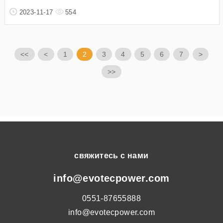
2023-11-17
554
<<
<
1
2
3
4
5
6
7
>
>>
свяжитесь с нами
info@evotecpower.com
0551-87655888
info@evotecpower.com