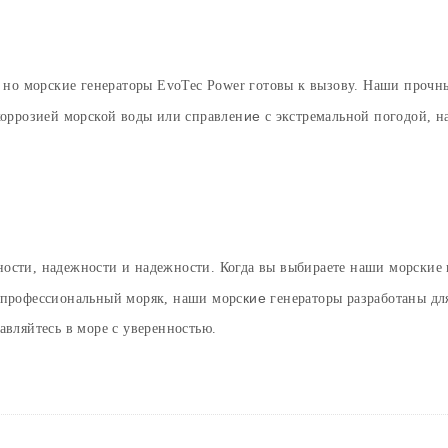
но морские генераторы EvoTec Power готовы к вызову. Наши прочны
ие
коррозией морской воды или справлен
с экстремальной погодой, н
ности, надежности и надежности. Когда вы выбираете наши морские 
кие
и профессиональный моряк, наши морс
генераторы разработаны дл
авляйтесь в море с уверенностью.