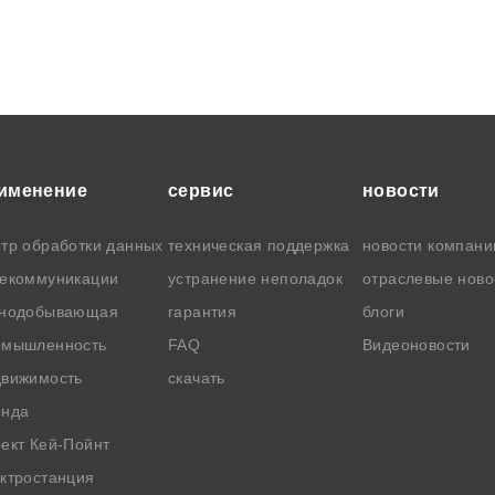
именение
cервис
новости
тр обработки данных
техническая поддержка
новости компани
лекоммуникации
устранение неполадок
отраслевые ново
рнодобывающая
гарантия
блоги
омышленность
FAQ
Видеоновости
движимость
скачать
енда
ект Кей-Пойнт
ктростанция