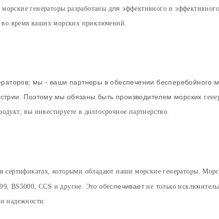
ля
 морские генераторы разработаны д
эффективного и эффективного
ии во время ваших морских приключений.
нераторов; мы - ваши партнеры в обеспечении бесперебойного 
устрии. Поэтому мы обязаны быть производителем морских
гене
одукт; вы инвестируете в долгосрочное партнерство.
я в сертификатах, которыми обладают наши морские генераторы. Мор
спечивает
99, BS5000, CCS и другие. Это обе
не только исключитель
 и надежности.