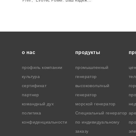
Prev：
EvoTec Power: Ваш надеж...
о нас
продукты
пр
профиль компании
промышленный
цен
культура
генератор
те
сертификат
высоковольтный
го
партнер
генератор
пр
командный дух
морской генератор
не
политика
Специальный генератор
ар
конфиденциальности
по индивидуальному
про
заказу
эле