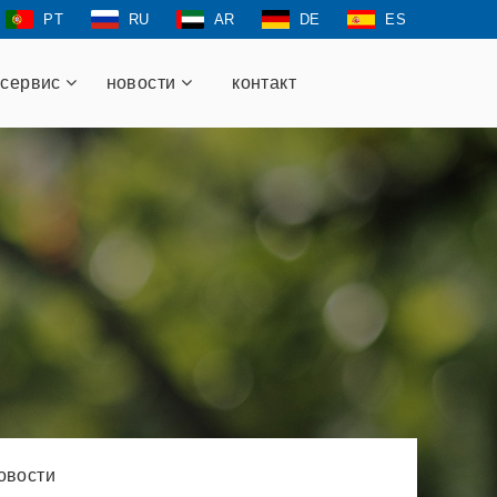
PT
RU
AR
DE
ES
cервис
новости
контакт
овости