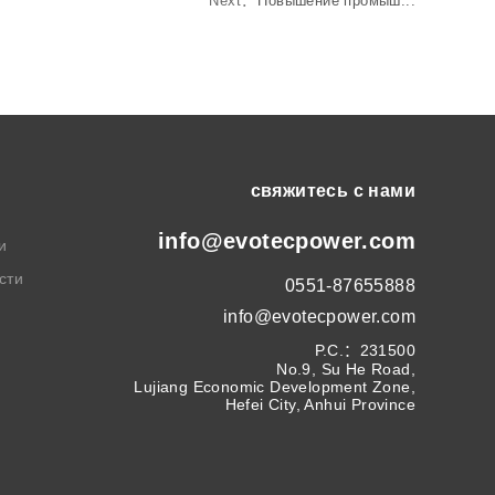
Next：
Повышение промыш...
свяжитесь с нами
info@evotecpower.com
и
сти
0551-87655888
info@evotecpower.com
P.C.：231500
No.9, Su He Road,
Lujiang Economic Development Zone,
Hefei City, Anhui Province