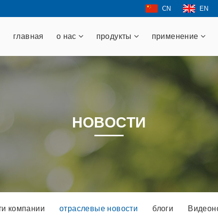
CN
EN
главная
о нас
продукты
применение
НОВОСТИ
ти компании
отраслевые новости
блоги
Видеон