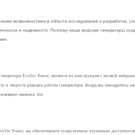
ыми возможностями в области исследований и разработок, сп
 точности и надежности. Поэтому наши морские генераторы соз
ами.
енераторы EvoTec Power, является их конструкция с низкой вибраци
ератора. Когда вы находитесь н
ть и скорость реакции работы ген
печивают именно это.
voTec Power, вы обеспечиваете существенное улучшение доступности 