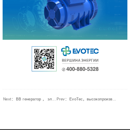
Next：
ВВ генератор ， эл...
Prev：
EvoTec，высокопроизв...