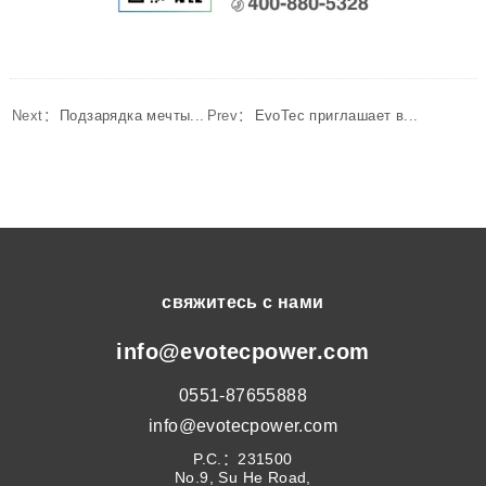
Next：
Подзарядка мечты...
Prev：
EvoTec приглашает в...
свяжитесь с нами
info@evotecpower.com
0551-87655888
info@evotecpower.com
P.C.：231500
No.9, Su He Road,